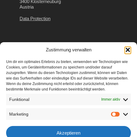
3400 Klosterneuburg
Austria
Data Protection
Contact
Zustimmung verwalten
VAT: ATU626 28669
Um dir ein optimales Erlebnis zu bieten, verwenden wir Technologien wie
Company #: 309419 d
Cookies, um Geräteinformationen zu speichern und/oder darauf
zuzugreifen. Wenn du diesen Technologien zustimmst, können wir Daten
Regional Court Korneuburg
wie das Surfverhalten oder eindeutige IDs auf dieser Website verarbeiten.
Wenn du deine Zustimmung nicht erteilst oder zurückziehst, können
e: admin(at)martina-gleissenebner-teskey.com
bestimmte Merkmale und Funktionen beeinträchtigt werden.
Funktional
Immer aktiv
More
Marketing
Marketi
walk4future® – REthink fashion:
Die Bewegung
für eine bessere Zukunft der Mode
Akzeptieren