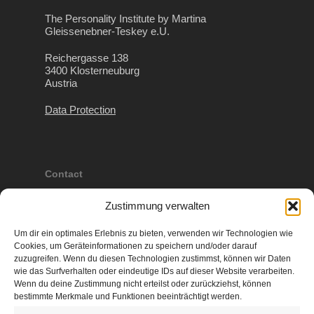
The Personality Institute by Martina
Gleissenebner-Teskey e.U.
Reichergasse 138
3400 Klosterneuburg
Austria
Data Protection
Contact
VAT: ATU626 28669
Zustimmung verwalten
Company #: 309419 d
Um dir ein optimales Erlebnis zu bieten, verwenden wir Technologien wie
Regional Court Korneuburg
Cookies, um Geräteinformationen zu speichern und/oder darauf
zuzugreifen. Wenn du diesen Technologien zustimmst, können wir Daten
e: admin(at)martina-gleissenebner-teskey.com
wie das Surfverhalten oder eindeutige IDs auf dieser Website verarbeiten.
Wenn du deine Zustimmung nicht erteilst oder zurückziehst, können
bestimmte Merkmale und Funktionen beeinträchtigt werden.