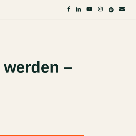
facebook
linkedin
youtube
instagram
spotify
email
 werden –