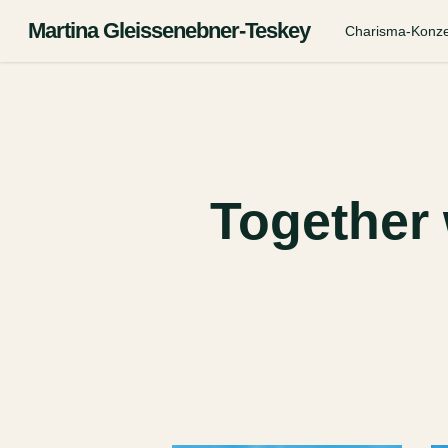
Zum
Hauptinhalt
Martina Gleissenebner-Teskey
Charisma-Konz
springen
Together